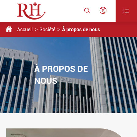




Accueil
Société
À propos de nous
À PROPOS DE
NOUS