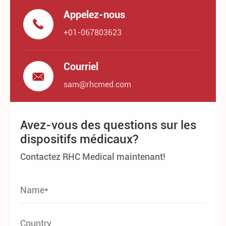
Appelez-nous

+01-067803623
Courriel

sam@rhcmed.com
Avez-vous des questions sur les
dispositifs médicaux?
Contactez RHC Medical maintenant!