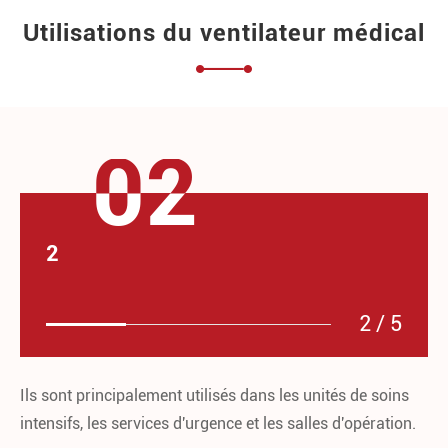
Utilisations du ventilateur médical
02
2
2
/
5
s
Ils sont principalement utilisés dans les unités de soins
Le
intensifs, les services d'urgence et les salles d'opération.
l'