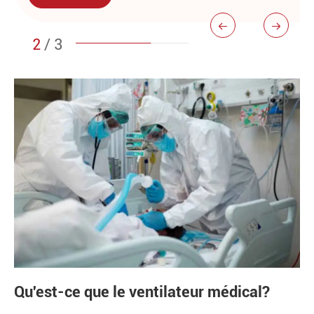


2
/
3
Qu'est-ce que le ventilateur médical?