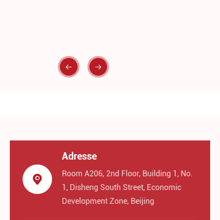
nt
so
ap


Adresse
Room A206, 2nd Floor, Building 1, No.

1, Disheng South Street, Economic
Development Zone, Beijing